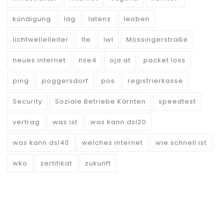
kündigung
lag
latenz
leoben
lichtwellelleiter
lte
lwl
Mössingerstraße
neues internet
nse4
oja.at
packet loss
ping
poggersdorf
pos
registrierkasse
Security
Soziale Betriebe Kärnten
speedtest
vertrag
was ist
was kann dsl20
was kann dsl40
welches internet
wie schnell ist
wko
zertifikat
zukunft