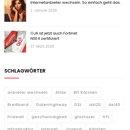
Internetanbieter wechseln. So einfach geht das.
2. Januar 2024
OJA ist jetzt auch Fortinet
NSE4 zertifiziert
27. März 2023
SCHLAGWÖRTER
anbieter wechseln
Atlas
BFI Kärnten
Breitband
Datenhighway
DSL
dsl20
dsl40
Firewall
geschwindigkeit
glasfaser
HTL
infrastruktur
Internet
Jugend
kärnten