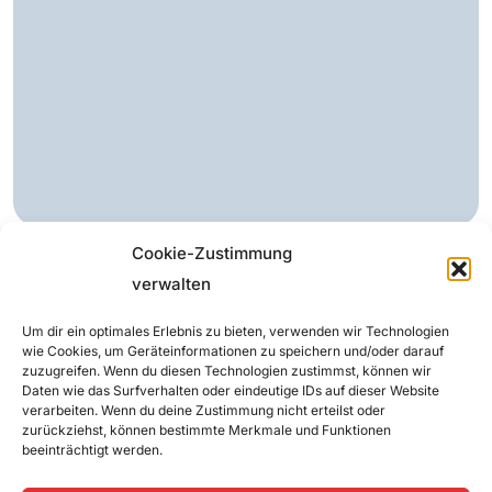
Cookie-Zustimmung
verwalten
Um dir ein optimales Erlebnis zu bieten, verwenden wir Technologien
wie Cookies, um Geräteinformationen zu speichern und/oder darauf
Welche Technologie ist für
zuzugreifen. Wenn du diesen Technologien zustimmst, können wir
Daten wie das Surfverhalten oder eindeutige IDs auf dieser Website
meine Adresse verfügbar?
verarbeiten. Wenn du deine Zustimmung nicht erteilst oder
zurückziehst, können bestimmte Merkmale und Funktionen
beeinträchtigt werden.
Prüfen Sie einfach die Verfügbarkeit für Ihre
Adresse. Wir zeigen Ihnen dann in der Tabelle