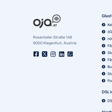
Glasf
Ke
öG
Rosentaler Straße 148
nö
9020 Klagenfurt, Austria
Fi
Sb
Fi
Bu
St
Po
DSL I
DS
Hard