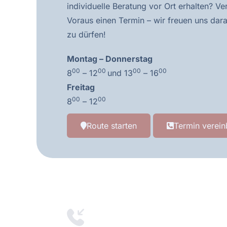
individuelle Beratung vor Ort erhalten? Ve
Voraus einen Termin – wir freuen uns dara
zu dürfen!
Montag – Donnerstag
00
00
00
00
8
– 12
und 13
– 16
Freitag
00
00
8
– 12
Route starten
Termin verein