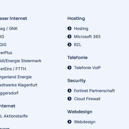
aser Internet
Hosting
lag / GNK
Hosting
IG
Microsoft 365
GIG
RZL
berPlus
Telefonie
idi/Energie Steiermark
Telefonie VoIP
berEins / FTTH
rgenland Energie
Security
adtwerke Klagenfurt
Fortinet Partnerschaft
ggersdorf
Cloud Firewall
nternet
Webdesign
L Aktionstarife
Webdesign
ware