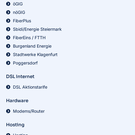
öGIG
nöGIG
FiberPlus
Sbidi/Energie Steiermark
FiberEins / FTTH
Burgenland Energie
Stadtwerke Klagenfurt
Poggersdorf
DSL Internet
DSL Aktionstarife
Hardware
Modems/Router
Hosting