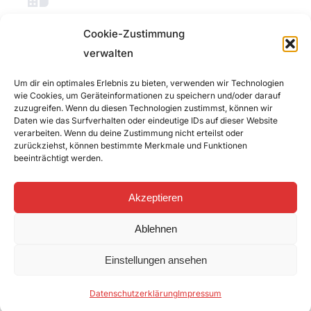
Vertragsdetails
Cookie-Zustimmung
verwalten
Änderungen und Irrtümer vorbehalten
Um dir ein optimales Erlebnis zu bieten, verwenden wir Technologien
Keine Servicepauschale
wie Cookies, um Geräteinformationen zu speichern und/oder darauf
zuzugreifen. Wenn du diesen Technologien zustimmst, können wir
Alle Preise inkl. MwSt.
Daten wie das Surfverhalten oder eindeutige IDs auf dieser Website
verarbeiten. Wenn du deine Zustimmung nicht erteilst oder
zurückziehst, können bestimmte Merkmale und Funktionen
beeinträchtigt werden.
Akzeptieren
Ablehnen
Einstellungen ansehen
Noch unsicher, welcher Tarif
Datenschutzerklärung
Impressum