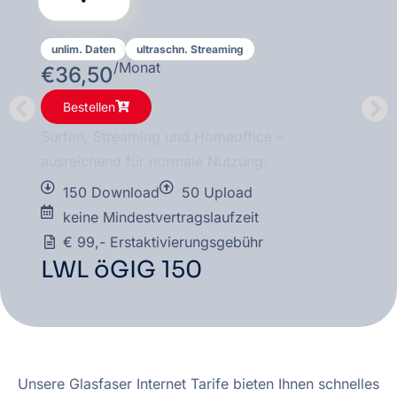
unlim. Daten
ultraschn. Streaming
/Monat
€
36,50
Bestellen
Surfen, Streaming und Homeoffice –
ausreichend für normale Nutzung.
150 Download
50 Upload
keine Mindestvertragslaufzeit
€ 99,- Erstaktivierungsgebühr
LWL öGIG 150
Unsere Glasfaser Internet Tarife bieten Ihnen schnelles