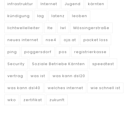
infrastruktur
Internet
Jugend
kärnten
kündigung
lag
latenz
leoben
lichtwellelleiter
lte
lwl
Mössingerstraße
neues internet
nse4
oja.at
packet loss
ping
poggersdorf
pos
registrierkasse
Security
Soziale Betriebe Kärnten
speedtest
vertrag
was ist
was kann dsl20
was kann dsl40
welches internet
wie schnell ist
wko
zertifikat
zukunft