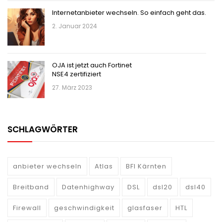
Internetanbieter wechseln. So einfach geht das.
2. Januar 2024
OJA ist jetzt auch Fortinet
NSE4 zertifiziert
27. März 2023
SCHLAGWÖRTER
anbieter wechseln
Atlas
BFI Kärnten
Breitband
Datenhighway
DSL
dsl20
dsl40
Firewall
geschwindigkeit
glasfaser
HTL