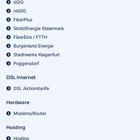
öGIG
nöGIG
FiberPlus
Sbidi/Energie Steiermark
FiberEins / FTTH
Burgenland Energie
Stadtwerke Klagenfurt
Poggersdorf
DSL Internet
DSL Aktionstarife
Hardware
Modems/Router
Hosting
Hosting