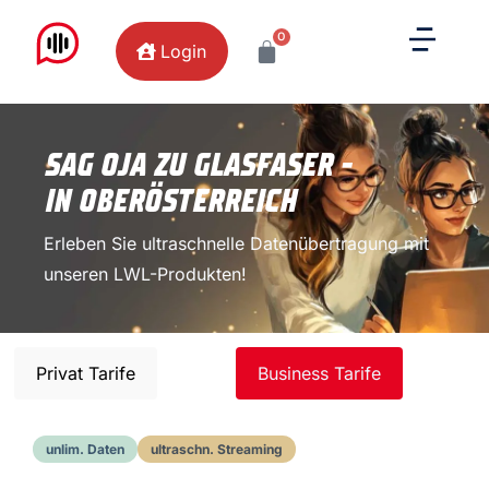
0
Login
SAG OJA ZU GLASFASER -
IN OBERÖSTERREICH
Erleben Sie ultraschnelle Datenübertragung mit
unseren LWL-Produkten!
Privat Tarife
Business Tarife
unlim. Daten
ultraschn. Streaming