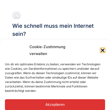
Wie schnell muss mein Internet
sein?
Wir haben einmal die gängigsten „Surf-Typen“
Cookie-Zustimmung
zusammengestellt, um euch so eine
verwalten
Entscheidungshilfe für oder gegen einen
Um dir ein optimales Erlebnis zu bieten, verwenden wir Technologien
teuren und leistungsstarken Internettarif zu
wie Cookies, um Geräteinformationen zu speichern und/oder darauf
zuzugreifen. Wenn du diesen Technologien zustimmst, können wir
geben.
Daten wie das Surfverhalten oder eindeutige IDs auf dieser Website
verarbeiten. Wenn du deine Zustimmung nicht erteilst oder
zurückziehst, können bestimmte Merkmale und Funktionen
beeinträchtigt werden.
Akzeptieren