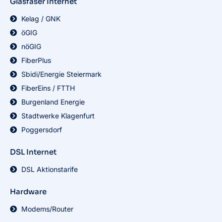
Glasfaser Internet
Kelag / GNK
öGIG
nöGIG
FiberPlus
Sbidi/Energie Steiermark
FiberEins / FTTH
Burgenland Energie
Stadtwerke Klagenfurt
Poggersdorf
DSL Internet
DSL Aktionstarife
Hardware
Modems/Router