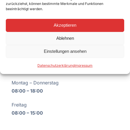
zurückziehst, können bestimmte Merkmale und Funktionen
zurückrufen? Schicken Sie uns Ihre
beeinträchtigt werden.
Telefonnummer und die bevorzugte Anrufzeit.
Akzeptieren
Rückruf- Service
Ablehnen
Einstellungen ansehen
Datenschutzerklärung
Impressum
Erreichbar
Montag – Donnerstag
08:00 – 18:00
Freitag
08:00 – 15:00