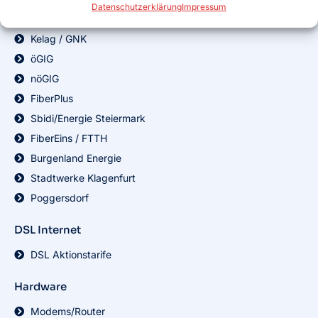
Datenschutzerklärung
Impressum
Glasfaser Internet
Kelag / GNK
öGIG
nöGIG
FiberPlus
Sbidi/Energie Steiermark
FiberEins / FTTH
Burgenland Energie
Stadtwerke Klagenfurt
Poggersdorf
DSL Internet
DSL Aktionstarife
Hardware
Modems/Router