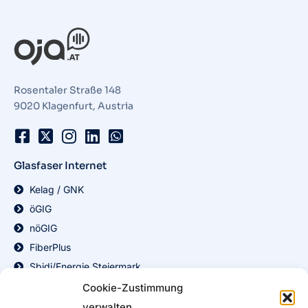
Rosentaler Straße 148
9020 Klagenfurt, Austria
Glasfaser Internet
Kelag / GNK
öGIG
nöGIG
FiberPlus
Sbidi/Energie Steiermark
FiberEins / FTTH
Cookie-Zustimmung
Burgenland Energie
verwalten