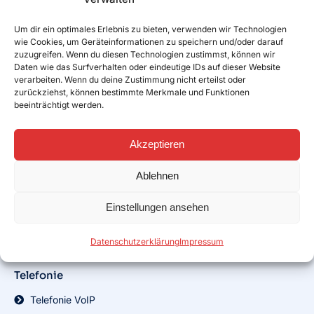
Stadtwerke Klagenfurt
Um dir ein optimales Erlebnis zu bieten, verwenden wir Technologien
Poggersdorf
wie Cookies, um Geräteinformationen zu speichern und/oder darauf
zuzugreifen. Wenn du diesen Technologien zustimmst, können wir
DSL Internet
Daten wie das Surfverhalten oder eindeutige IDs auf dieser Website
verarbeiten. Wenn du deine Zustimmung nicht erteilst oder
DSL Aktionstarife
zurückziehst, können bestimmte Merkmale und Funktionen
beeinträchtigt werden.
Hardware
Akzeptieren
Modems/Router
Ablehnen
Hosting
Hosting
Einstellungen ansehen
Microsoft 365
Datenschutzerklärung
Impressum
RZL
Telefonie
Telefonie VoIP