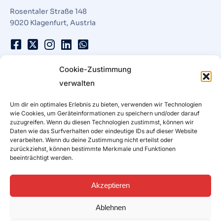
Rosentaler Straße 148
9020 Klagenfurt, Austria
Glasfaser Internet
Cookie-Zustimmung
verwalten
Kelag / GNK
öGIG
Um dir ein optimales Erlebnis zu bieten, verwenden wir Technologien
nöGIG
wie Cookies, um Geräteinformationen zu speichern und/oder darauf
zuzugreifen. Wenn du diesen Technologien zustimmst, können wir
FiberPlus
Daten wie das Surfverhalten oder eindeutige IDs auf dieser Website
Sbidi/Energie Steiermark
verarbeiten. Wenn du deine Zustimmung nicht erteilst oder
zurückziehst, können bestimmte Merkmale und Funktionen
FiberEins / FTTH
beeinträchtigt werden.
Burgenland Energie
Stadtwerke Klagenfurt
Akzeptieren
Poggersdorf
Ablehnen
DSL Internet