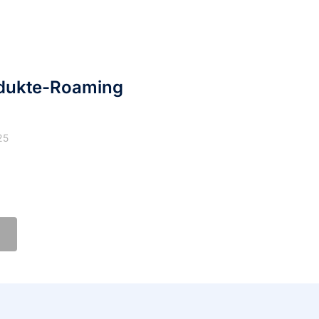
dukte-Roaming
25