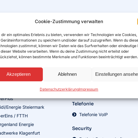
Cookie-Zustimmung verwalten
dir ein optimales Erlebnis zu bieten, verwenden wir Technologien wie Cookies,
Geräteinformationen zu speichern und/oder darauf zuzugreifen. Wenn du dies
hnologien zustimmst, können wir Daten wie das Surfverhalten oder eindeutige 
 dieser Website verarbeiten. Wenn du deine Zustimmung nicht erteilst oder
ückziehst, können bestimmte Merkmale und Funktionen beeinträchtigt werden.
aser Internet
Hosting
lag / GNK
Hosting
Akzeptieren
Ablehnen
Einstellungen anseh
IG
Microsoft 365
Datenschutzerklärung
Impressum
GIG
RZL
berPlus
Telefonie
idi/Energie Steiermark
Telefonie VoIP
berEins / FTTH
rgenland Energie
Security
adtwerke Klagenfurt