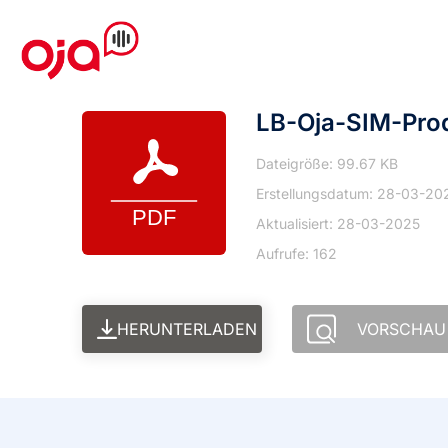
LB-Oja-SIM-Pro
Dateigröße: 99.67 KB
Erstellungsdatum: 28-03-20
Aktualisiert: 28-03-2025
Aufrufe: 162
HERUNTERLADEN
VORSCHAU