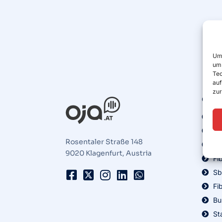
Um 
um 
Tec
auf
zur
Glasf
Ke
öG
Rosentaler Straße 148
nö
9020 Klagenfurt, Austria
Fi
Sb
Fi
Bu
St