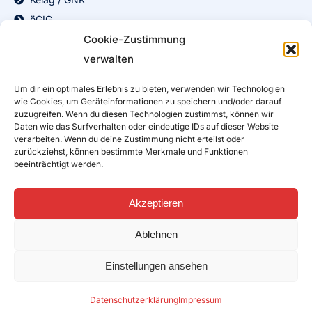
öGIG
Cookie-Zustimmung
nöGIG
verwalten
FiberPlus
Sbidi/Energie Steiermark
Um dir ein optimales Erlebnis zu bieten, verwenden wir Technologien
FiberEins / FTTH
wie Cookies, um Geräteinformationen zu speichern und/oder darauf
zuzugreifen. Wenn du diesen Technologien zustimmst, können wir
Burgenland Energie
Daten wie das Surfverhalten oder eindeutige IDs auf dieser Website
Stadtwerke Klagenfurt
verarbeiten. Wenn du deine Zustimmung nicht erteilst oder
zurückziehst, können bestimmte Merkmale und Funktionen
Poggersdorf
beeinträchtigt werden.
DSL Internet
Akzeptieren
DSL Aktionstarife
Ablehnen
Hardware
Einstellungen ansehen
Modems/Router
Hosting
Datenschutzerklärung
Impressum