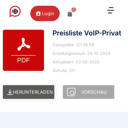
0
Login
Preisliste VoIP-Privat
Dateigröße: 121.36 KB
Erstellungsdatum: 28-10-2024
Aktualisiert: 03-06-2025
Aufrufe: 321
HERUNTERLADEN
VORSCHAU