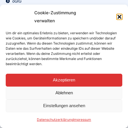
öGIG
nöGIG
Cookie-Zustimmung
FiberPlus
verwalten
Sbidi/Energie Steiermark
FiberEins / FTTH
Um dir ein optimales Erlebnis zu bieten, verwenden wir Technologien
wie Cookies, um Geräteinformationen zu speichern und/oder darauf
Burgenland Energie
zuzugreifen. Wenn du diesen Technologien zustimmst, können wir
Daten wie das Surfverhalten oder eindeutige IDs auf dieser Website
Stadtwerke Klagenfurt
verarbeiten. Wenn du deine Zustimmung nicht erteilst oder
Poggersdorf
zurückziehst, können bestimmte Merkmale und Funktionen
beeinträchtigt werden.
DSL Internet
DSL Aktionstarife
Akzeptieren
Hardware
Ablehnen
Modems/Router
Einstellungen ansehen
Hosting
Datenschutzerklärung
Impressum
Hosting