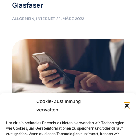
Glasfaser
ALLGEMEIN
,
INTERNET
1. MÄRZ 2022
Cookie-Zustimmung
verwalten
Mein Speedtest zeigt eine
Um dir ein optimales Erlebnis zu bieten, verwenden wir Technologien
niedrigere Geschwindigkeit an, als
wie Cookies, um Geräteinformationen zu speichern und/oder darauf
zuzugreifen. Wenn du diesen Technologien zustimmst, können wir