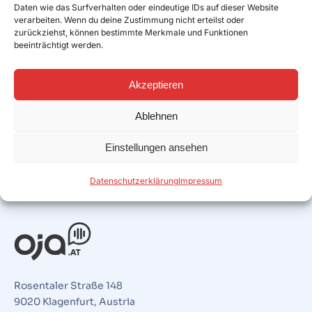
in meinem Vertrag angegeben.
Daten wie das Surfverhalten oder eindeutige IDs auf dieser Website
verarbeiten. Wenn du deine Zustimmung nicht erteilst oder
INTERNET
15. FEBRUAR 2022
zurückziehst, können bestimmte Merkmale und Funktionen
beeinträchtigt werden.
Akzeptieren
Ablehnen
Einstellungen ansehen
Datenschutzerklärung
Impressum
Rosentaler Straße 148
9020 Klagenfurt, Austria